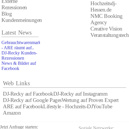
Externe
Hochzeitsdj-
Rezessionen
Hessen.de
Blog
NMC Booking
Kundenmeinungen
Agency
Creative Vision
Latest News
Veranstaltungstec
Gebrauchtwarenmarkt
- ARE räumt auf..
DJ-Recky Kunden-
Rezessionen
News & Bilder auf
Facebook
Web Links
DJ-Recky auf Facebook
DJ-Recky auf Instagramm
DJ-Recky auf Google Pages
Wertung auf Proven Expert
ARE auf Facebook
Lifestyle - Hochzeits-DJ
YouTube
Amazon
Jetzt Anfrage starten:
Soziale Netzwerke: