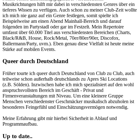
Musikrichtungen hilft mir dabei in verschiedensten Genres über ein
tieferes Wissen zu verfügen. Auch schon zu meiner Club-Zeit wollte
ich mich nie ganz auf ein Genre festlegen, somit spielte ich
Beispielweise am einen Abend Mainhall-Bereich und darauf
folgenden im Partystadl oder gar im Festzelt. Mein Repertoire
umfasst über 60.000 Titel aus verschiedensten Bereichen (Charts,
Black/R&B, House, Rock/Metal, 70er/80er/90er, Discofox,
Ballermann/Party, uvm.). Eben genau diese Vielfalt ist heute meine
Stärke auf mobilen Events.
Queer durch Deutschland
Früher tourte ich queer durch Deutschland von Club zu Club, auch
teilweise schon außerhalb deutschlands zu Apres Ski Locations
(z.B. Sölden). Inzwischen habe ich mich spezialisiert auf den wohl
anspruchsvollsten Bereich im Geschäft - Privat und
Firmenveranstaltungen mit Niveau. Um eine kleinere Gruppe
Menschen verschiedenster Geschmäcker musikalisch abzuholen ist
besonderes Feingefühl und Einschätzungsvermögen notwendig.
Meine Erfahrung gibt mir hierbei Sicherheit in Ablauf und
Programmaufbau.
Up to date..