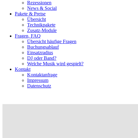
Rezessionen
News & Social
Pakete & Preise
Übersicht
Technikpakete
Zusatz-Module
Fragen, FAQ
Übersicht häufige Fragen
Buchungsablauf
Einsatzradius
DJ oder Band?
Welche Musik wird gespielt?
Kontakt
Kontaktanfrage
Impressum
Datenschutz