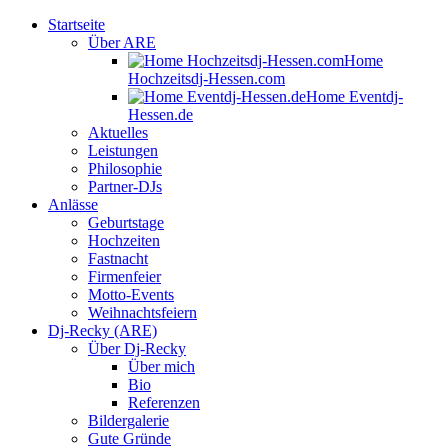
Startseite
Über ARE
Home
Hochzeitsdj-Hessen.com
Home Eventdj-
Hessen.de
Aktuelles
Leistungen
Philosophie
Partner-DJs
Anlässe
Geburtstage
Hochzeiten
Fastnacht
Firmenfeier
Motto-Events
Weihnachtsfeiern
Dj-Recky (ARE)
Über Dj-Recky
Über mich
Bio
Referenzen
Bildergalerie
Gute Gründe