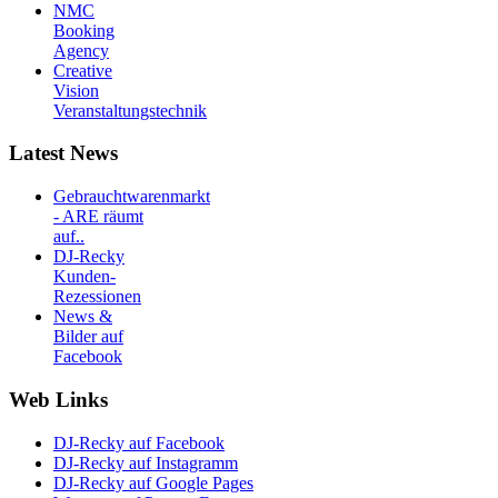
NMC
Booking
Agency
Creative
Vision
Veranstaltungstechnik
Latest News
Gebrauchtwarenmarkt
- ARE räumt
auf..
DJ-Recky
Kunden-
Rezessionen
News &
Bilder auf
Facebook
Web Links
DJ-Recky auf Facebook
DJ-Recky auf Instagramm
DJ-Recky auf Google Pages