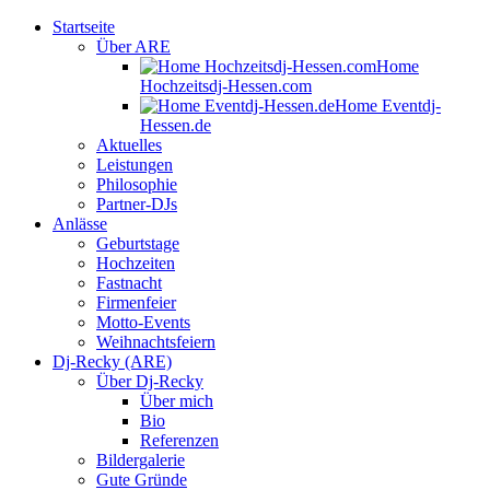
Startseite
Über ARE
Home
Hochzeitsdj-Hessen.com
Home Eventdj-
Hessen.de
Aktuelles
Leistungen
Philosophie
Partner-DJs
Anlässe
Geburtstage
Hochzeiten
Fastnacht
Firmenfeier
Motto-Events
Weihnachtsfeiern
Dj-Recky (ARE)
Über Dj-Recky
Über mich
Bio
Referenzen
Bildergalerie
Gute Gründe