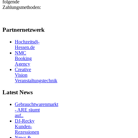
folgende
Zahlungsmethoden:
Partnernetzwerk
Hochzeitsdj-
Hessen.de
NMC
Booking
Agency
Creative
Vision
Veranstaltungstechnik
Latest News
Gebrauchtwarenmarkt
- ARE räumt
auf..
DJ-Recky
Kunden-
Rezessionen
News &