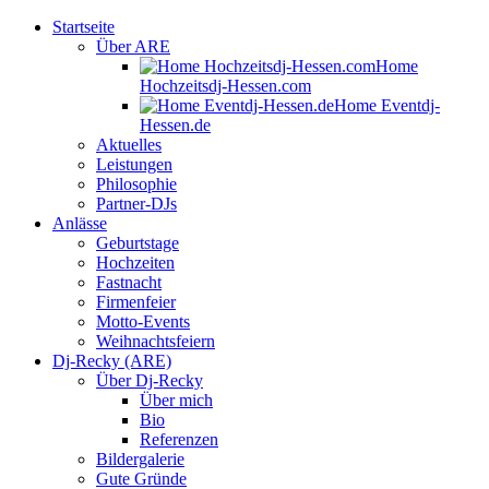
Startseite
Über ARE
Home
Hochzeitsdj-Hessen.com
Home Eventdj-
Hessen.de
Aktuelles
Leistungen
Philosophie
Partner-DJs
Anlässe
Geburtstage
Hochzeiten
Fastnacht
Firmenfeier
Motto-Events
Weihnachtsfeiern
Dj-Recky (ARE)
Über Dj-Recky
Über mich
Bio
Referenzen
Bildergalerie
Gute Gründe