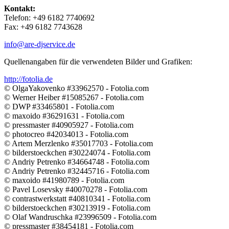
Kontakt:
Telefon: ‭+49 6182 7740692‬
Fax: ‭+49 6182 7743628‬
info@are-djservice.de
Quellenangaben für die verwendeten Bilder und Grafiken:
http://fotolia.de
© OlgaYakovenko #33962570 - Fotolia.com
© Werner Heiber #15085267 - Fotolia.com
© DWP #33465801 - Fotolia.com
© maxoido #36291631 - Fotolia.com
© pressmaster #40905927 - Fotolia.com
© photocreo #42034013 - Fotolia.com
© Artem Merzlenko #35017703 - Fotolia.com
© bilderstoeckchen #30224074 - Fotolia.com
© Andriy Petrenko #34664748 - Fotolia.com
© Andriy Petrenko #32445716 - Fotolia.com
© maxoido #41980789 - Fotolia.com
© Pavel Losevsky #40070278 - Fotolia.com
© contrastwerkstatt #40810341 - Fotolia.com
© bilderstoeckchen #30213919 - Fotolia.com
© Olaf Wandruschka #23996509 - Fotolia.com
© pressmaster #38454181 - Fotolia.com