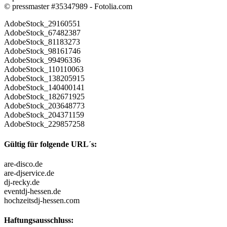
© pressmaster #35347989 - Fotolia.com
AdobeStock_29160551
AdobeStock_67482387
AdobeStock_81183273
AdobeStock_98161746
AdobeStock_99496336
AdobeStock_110110063
AdobeStock_138205915
AdobeStock_140400141
AdobeStock_182671925
AdobeStock_203648773
AdobeStock_204371159
AdobeStock_229857258
Gültig für folgende URL´s:
are-disco.de
are-djservice.de
dj-recky.de
eventdj-hessen.de
hochzeitsdj-hessen.com
Haftungsausschluss: