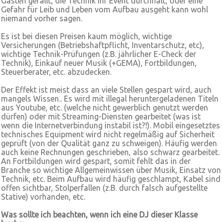
Gästen gefällt, die Technik ihr Event durchhält, oder eine
Gefahr für Leib und Leben vom Aufbau ausgeht kann wohl
niemand vorher sagen.
Es ist bei diesen Preisen kaum möglich, wichtige
Versicherungen (Betriebshaftpflicht, Inventarschutz, etc),
wichtige Technik-Prüfungen (z.B. jährlicher E-Check der
Technik), Einkauf neuer Musik (+GEMA), Fortbildungen,
Steuerberater, etc. abzudecken.
Der Effekt ist meist dass an viele Stellen gespart wird, auch
mangels Wissen.. Es wird mit illegal heruntergeladenen Titeln
aus Youtube, etc. (welche nicht gewerblich genutzt werden
dürfen) oder mit Streaming-Diensten gearbeitet (was ist
wenn die Internetverbindung instabil ist?!). Mobil eingesetztes
technisches Equipment wird nicht regelmäßig auf Sicherheit
geprüft (von der Qualität ganz zu schweigen). Häufig werden
auch keine Rechnungen geschrieben, also schwarz gearbeitet.
An Fortbildungen wird gespart, somit fehlt das in der
Branche so wichtige Allgemeinwissen über Musik, Einsatz von
Technik, etc. Beim Aufbau wird häufig geschlampt, Kabel sind
offen sichtbar, Stolperfallen (z.B. durch falsch aufgestellte
Stative) vorhanden, etc.
Was sollte ich beachten, wenn ich eine DJ dieser Klasse