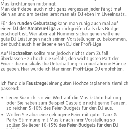
Musikrichtungen mitbringt.
Man darf dabei auch nicht ganz vergessen jeder fängt mal
klein an und am besten lernt man als DJ eben im Liveeinsatz..
Für den
runden Geburtstag
kann man ruhig auch mal auf
einen
DJ der Amateur-Liga
zurückgreifen falls das Budget
erschöpft ist. Wer aber auf Nummer sicher gehen will eine
gute DJ Leistungen nach seinen Vorstellungen zu bekommen,
der bucht auch hier lieber einen DJ der Profi-Liga.
Auf
Hochzeiten
sollte man jedoch nichts dem Zufall
überlassen - zu hoch die Gefahr, den wichtigsten Part der
Feier - die musikalische Unterhaltung - in unerfahrene Hände
zu geben. Hier würde ich klar einen
Profi-Liga DJ
empfehlen.
Ich fand die
Faustregel
einer guten Hochzeitsplanerin ziemlich
passend:
Legen Sie nicht so viel Wert auf die Musik-Unterhaltung
oder Sie haben zum Beispiel Gäste die nicht gerne Tanzen,
so reichen 5-10% des Feier-Budgets für den DJ aus.
Wollen Sie aber eine gelungene Feier mit guter Tanz &
Party-Stimmung mit Musik nach ihrer Vorstellung so
sollten Sie lieber 10-15
% des Feier-Budgets für den DJ